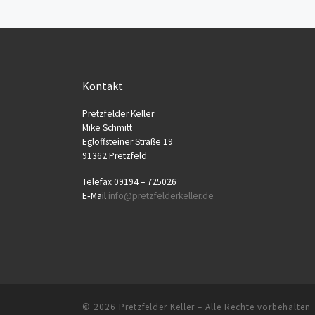
Kontakt
Pretz­fel­der Keller
Mike Schmitt
Egloff­stei­ner Stra­ße 19
91362 Pretzfeld
Tele­fax 09194 – 725026
E‑Mail
info@​pretzfelderkeller.​de
© 2026
Pretzfelder Keller
–
Alle Rechte vorbehalten