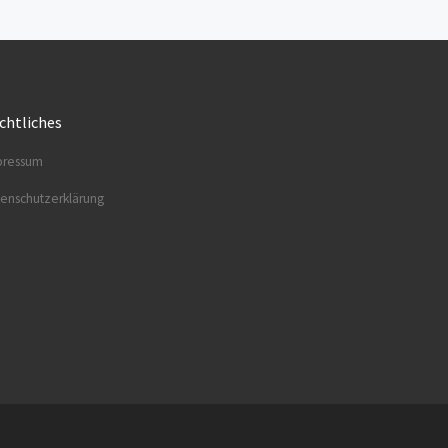
chtliches
res­sum
en­schutz­er­klä­rung