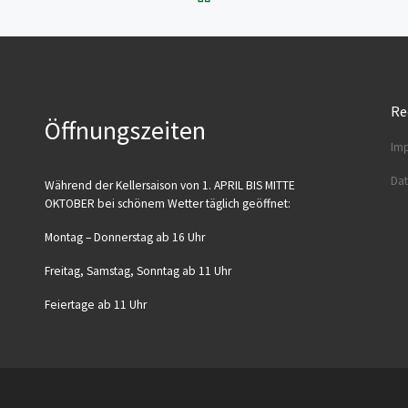
Re
Öffnungszeiten
Imp
Dat
Wäh­rend der Kel­ler­sai­son von 1. APRIL BIS MITTE
OKTOBER bei schö­nem Wet­ter täg­lich geöffnet:
Mon­tag – Don­ners­tag ab 16 Uhr
Frei­tag, Sams­tag, Sonn­tag ab 11 Uhr
Fei­er­ta­ge ab 11 Uhr