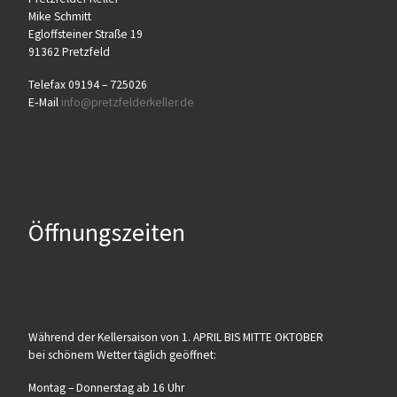
Mike Schmitt
Egloff­stei­ner Stra­ße 19
91362 Pretzfeld
Tele­fax 09194 – 725026
E‑Mail
info@​pretzfelderkeller.​de
Öffnungszeiten
Wäh­rend der Kel­ler­sai­son von 1. APRIL BIS MITTE OKTOBER
bei schö­nem Wet­ter täg­lich geöffnet:
Mon­tag – Don­ners­tag ab 16 Uhr