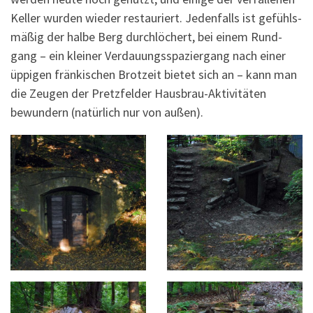
Kel­ler wur­den wie­der restau­riert. Jeden­falls ist gefühls­
mä­ßig der hal­be Berg durch­lö­chert, bei einem Rund­
gang – ein klei­ner Ver­dau­ungs­spa­zier­gang nach einer
üppi­gen frän­ki­schen Brot­zeit bie­tet sich an – kann man
die Zeu­gen der Pretz­fel­der Haus­brau-Akti­vi­tä­ten
bewun­dern (natür­lich nur von außen).