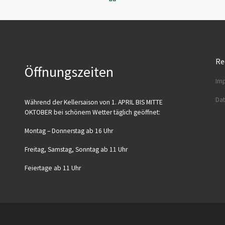
Re
Öffnungszeiten
Imp
Dat
Wäh­rend der Kel­ler­sai­son von 1. APRIL BIS MITTE
OKTOBER bei schö­nem Wet­ter täg­lich geöffnet:
Mon­tag – Don­ners­tag ab 16 Uhr
Frei­tag, Sams­tag, Sonn­tag ab 11 Uhr
Fei­er­ta­ge ab 11 Uhr