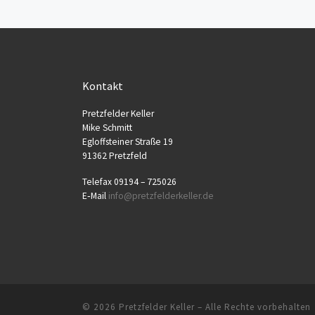
Kontakt
Pretz­fel­der Keller
Mike Schmitt
Egloff­stei­ner Stra­ße 19
91362 Pretzfeld
Tele­fax 09194 – 725026
E‑Mail
info@​pretzfelderkeller.​de
© 2026
Pretzfelder Keller
–
Alle Rechte vorbehalten