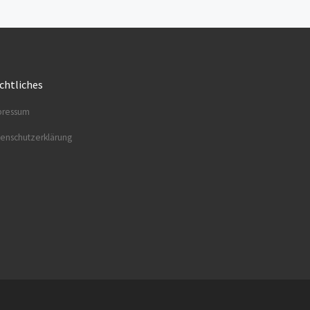
chtliches
res­sum
en­schutz­er­klä­rung