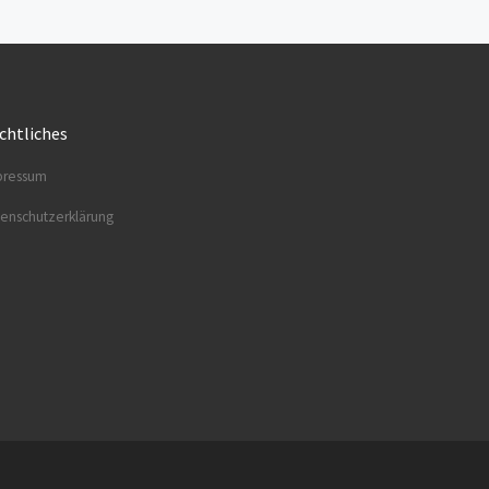
chtliches
res­sum
en­schutz­er­klä­rung