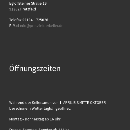
Egloff­stei­ner Stra­ße 19
91362 Pretzfeld
Tele­fax 09194 – 725026
E‑Mail
info@​pretzfelderkeller.​de
Öffnungszeiten
Wäh­rend der Kel­ler­sai­son von 1. APRIL BIS MITTE OKTOBER
bei schö­nem Wet­ter täg­lich geöffnet:
Mon­tag – Don­ners­tag ab 16 Uhr
Frei­tag, Sams­tag, Sonn­tag ab 11 Uhr