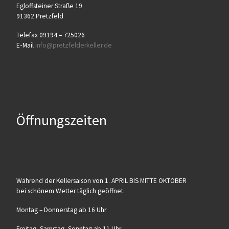
Egloff­stei­ner Stra­ße 19
91362 Pretzfeld
Tele­fax 09194 – 725026
E‑Mail
info@​pretzfelderkeller.​de
Öffnungszeiten
Wäh­rend der Kel­ler­sai­son von 1. APRIL BIS MITTE OKTOBER
bei schö­nem Wet­ter täg­lich geöffnet:
Mon­tag – Don­ners­tag ab 16 Uhr
Frei­tag, Sams­tag, Sonn­tag ab 11 Uhr