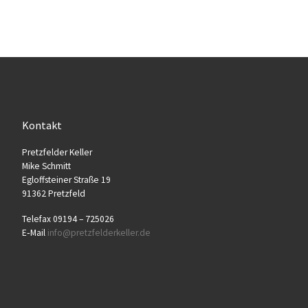
Kontakt
Pretz­fel­der Keller
Mike Schmitt
Egloff­stei­ner Stra­ße 19
91362 Pretzfeld
Tele­fax 09194 – 725026
E‑Mail
info@​pretzfelderkeller.​de