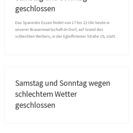
geschlossen
Das Spare­ribs Essen fin­det von 17 bis 22 Uhr heu­te in
unse­rer Braue­rei­wirt­schaft im Dorf, auf Grund des
schlech­ten Wet­ters, in der Egloff­stei­ner Stra­ße 19, statt.
Samstag und Sonntag wegen
schlechtem Wetter
geschlossen