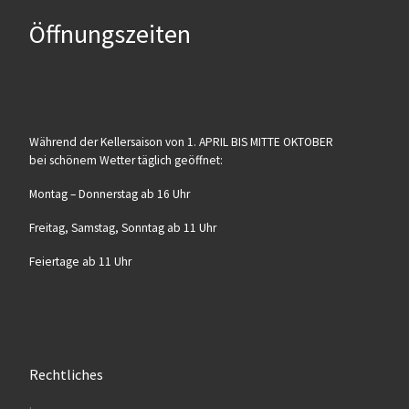
Öffnungszeiten
Wäh­rend der Kel­ler­sai­son von 1. APRIL BIS MITTE OKTOBER
bei schö­nem Wet­ter täg­lich geöffnet:
Mon­tag – Don­ners­tag ab 16 Uhr
Frei­tag, Sams­tag, Sonn­tag ab 11 Uhr
Fei­er­ta­ge ab 11 Uhr
Rechtliches