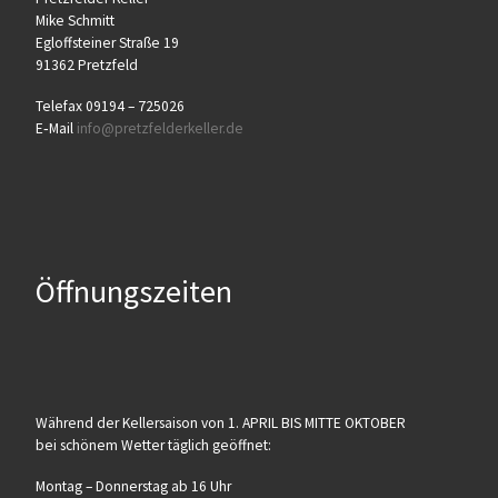
Mike Schmitt
Egloff­stei­ner Stra­ße 19
91362 Pretzfeld
Tele­fax 09194 – 725026
E‑Mail
info@​pretzfelderkeller.​de
Öffnungszeiten
Wäh­rend der Kel­ler­sai­son von 1. APRIL BIS MITTE OKTOBER
bei schö­nem Wet­ter täg­lich geöffnet:
Mon­tag – Don­ners­tag ab 16 Uhr