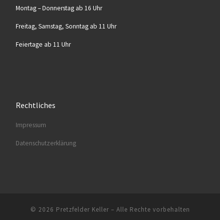
Mon­tag – Don­ners­tag ab 16 Uhr
Frei­tag, Sams­tag, Sonn­tag ab 11 Uhr
Fei­er­ta­ge ab 11 Uhr
Rechtliches
Impres­sum
Daten­schutz­er­klä­rung
© 2026
Pretzfelder Keller
–
Alle Rechte vorbehalten