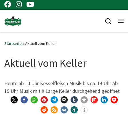
Zum Inhalt springen
Searc
Me
Startseite
»
Aktuell vom Keller
Aktuell vom Keller
Heu­te ab 10 Uhr Kes­sel­fleisch Musik bis ca. 14 Uhr Ab
19 Uhr Musik mit X Lar­ge Kel­ler durch­ge­hend geöffnet