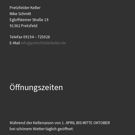
Pretz­fel­der Keller
Mike Schmitt
Egloff­stei­ner Stra­ße 19
91362 Pretzfeld
Tele­fax 09194 – 725026
E‑Mail
info@​pretzfelderkeller.​de
Öffnungszeiten
Wäh­rend der Kel­ler­sai­son von 1. APRIL BIS MITTE OKTOBER
bei schö­nem Wet­ter täg­lich geöffnet: