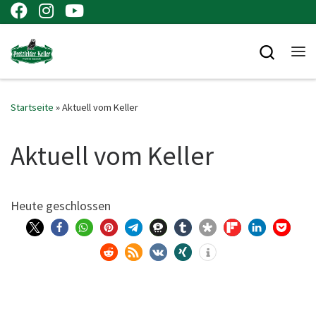
Zum Inhalt springen
Searc
Me
Startseite
»
Aktuell vom Keller
Aktuell vom Keller
Heu­te geschlossen