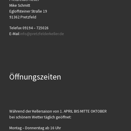
Mike Schmitt
Egloff­stei­ner Stra­ße 19
91362 Pretzfeld
Tele­fax 09194 – 725026
E‑Mail
info@​pretzfelderkeller.​de
Öffnungszeiten
Wäh­rend der Kel­ler­sai­son von 1. APRIL BIS MITTE OKTOBER
bei schö­nem Wet­ter täg­lich geöffnet:
Mon­tag – Don­ners­tag ab 16 Uhr