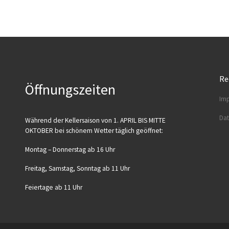
Re
Öffnungszeiten
Imp
Dat
Wäh­rend der Kel­ler­sai­son von 1. APRIL BIS MITTE
OKTOBER bei schö­nem Wet­ter täg­lich geöffnet:
Mon­tag – Don­ners­tag ab 16 Uhr
Frei­tag, Sams­tag, Sonn­tag ab 11 Uhr
Fei­er­ta­ge ab 11 Uhr