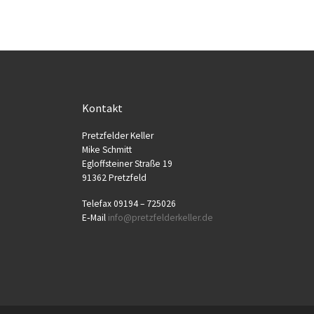
Kontakt
Pretz­fel­der Keller
Mike Schmitt
Egloff­stei­ner Stra­ße 19
91362 Pretzfeld
Tele­fax 09194 – 725026
E‑Mail
info@​pretzfelderkeller.​de