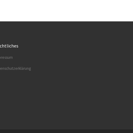
chtliches
res­sum
en­schutz­er­klä­rung