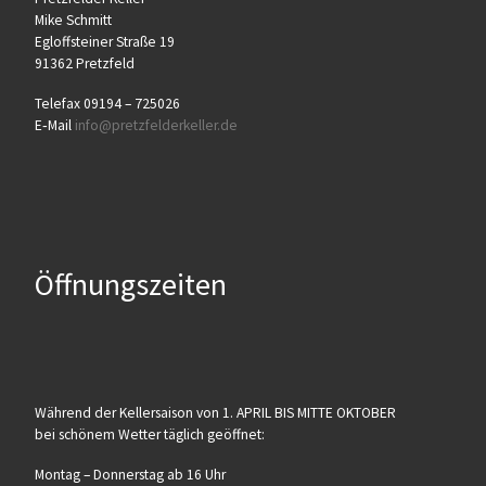
Mike Schmitt
Egloff­stei­ner Stra­ße 19
91362 Pretzfeld
Tele­fax 09194 – 725026
E‑Mail
info@​pretzfelderkeller.​de
Öffnungszeiten
Wäh­rend der Kel­ler­sai­son von 1. APRIL BIS MITTE OKTOBER
bei schö­nem Wet­ter täg­lich geöffnet:
Mon­tag – Don­ners­tag ab 16 Uhr