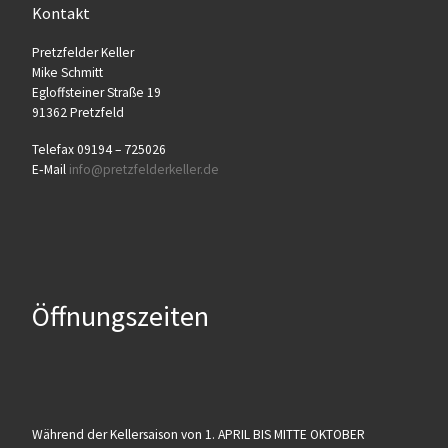
Kontakt
Pretz­fel­der Keller
Mike Schmitt
Egloff­stei­ner Stra­ße 19
91362 Pretzfeld
Tele­fax 09194 – 725026
E‑Mail
info@​pretzfelderkeller.​de
Öffnungszeiten
Wäh­rend der Kel­ler­sai­son von 1. APRIL BIS MITTE OKTOBER