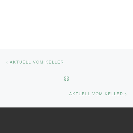
Beitragsnavigation
Vorheriger Beitrag
AKTUELL VOM KELLER
ZURÜCK ZUR BEITRAGSL
Nä
AKTUELL VOM KELLER