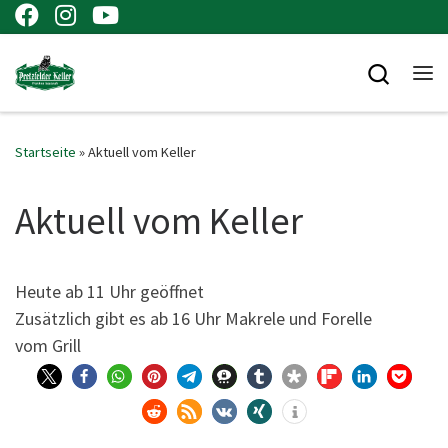
Zum Inhalt springen
Searc
Me
Startseite
»
Aktuell vom Keller
Aktuell vom Keller
Heu­te ab 11 Uhr geöffnet
Zusätz­lich gibt es ab 16 Uhr Makre­le und Forel­le
vom Grill