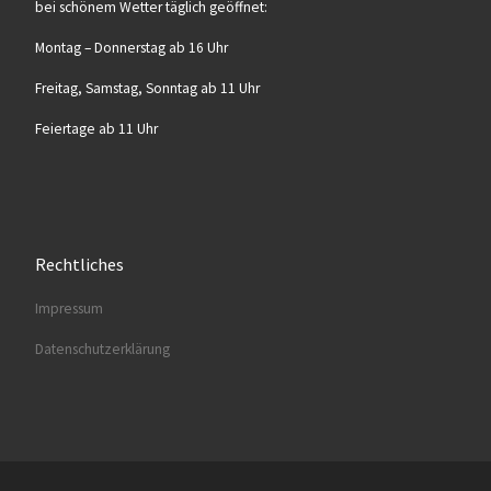
bei schö­nem Wet­ter täg­lich geöffnet:
Mon­tag – Don­ners­tag ab 16 Uhr
Frei­tag, Sams­tag, Sonn­tag ab 11 Uhr
Fei­er­ta­ge ab 11 Uhr
Rechtliches
Impres­sum
Daten­schutz­er­klä­rung