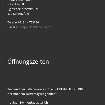
Mike Schmitt
Egloff­stei­ner Stra­ße 19
91362 Pretzfeld
Tele­fax 09194 – 725026
E‑Mail
info@​pretzfelderkeller.​de
Öffnungszeiten
Wäh­rend der Kel­ler­sai­son von 1. APRIL BIS MITTE OKTOBER
bei schö­nem Wet­ter täg­lich geöffnet:
Mon­tag – Don­ners­tag ab 16 Uhr