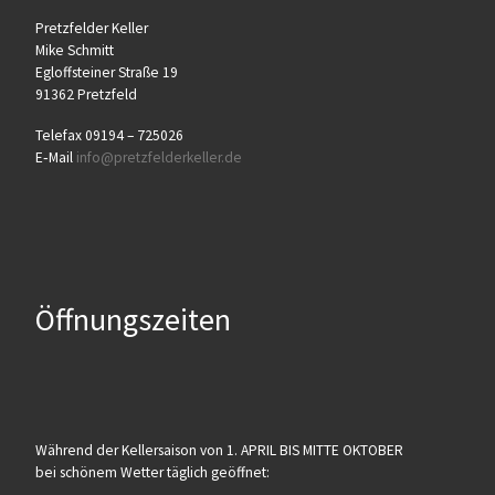
Pretz­fel­der Keller
Mike Schmitt
Egloff­stei­ner Stra­ße 19
91362 Pretzfeld
Tele­fax 09194 – 725026
E‑Mail
info@​pretzfelderkeller.​de
Öffnungszeiten
Wäh­rend der Kel­ler­sai­son von 1. APRIL BIS MITTE OKTOBER
bei schö­nem Wet­ter täg­lich geöffnet: