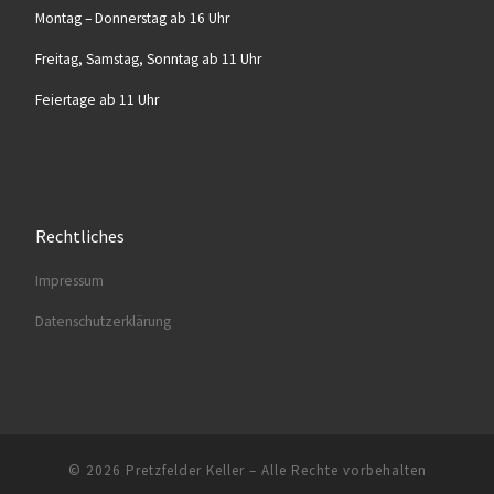
Mon­tag – Don­ners­tag ab 16 Uhr
Frei­tag, Sams­tag, Sonn­tag ab 11 Uhr
Fei­er­ta­ge ab 11 Uhr
Rechtliches
Impres­sum
Daten­schutz­er­klä­rung
© 2026
Pretzfelder Keller
–
Alle Rechte vorbehalten