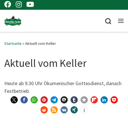
Zum Inhalt springen
Searc
Me
Startseite
»
Aktuell vom Keller
Aktuell vom Keller
Heu­te ab 9.30 Uhr Öku­me­ni­scher Got­tes­dienst, danach
Festbetrieb