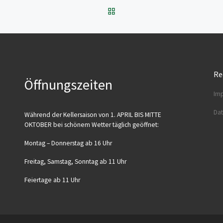
ZURÜCK ZUR BEITRAGSL
Re
Öffnungszeiten
Imp
Dat
Wäh­rend der Kel­ler­sai­son von 1. APRIL BIS MITTE
OKTOBER bei schö­nem Wet­ter täg­lich geöffnet:
Mon­tag – Don­ners­tag ab 16 Uhr
Frei­tag, Sams­tag, Sonn­tag ab 11 Uhr
Fei­er­ta­ge ab 11 Uhr