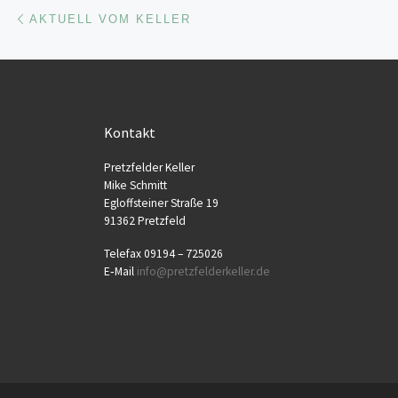
Beitragsnavigation
Vorheriger Beitrag
AKTUELL VOM KELLER
Kontakt
Pretz­fel­der Keller
Mike Schmitt
Egloff­stei­ner Stra­ße 19
91362 Pretzfeld
Tele­fax 09194 – 725026
E‑Mail
info@​pretzfelderkeller.​de