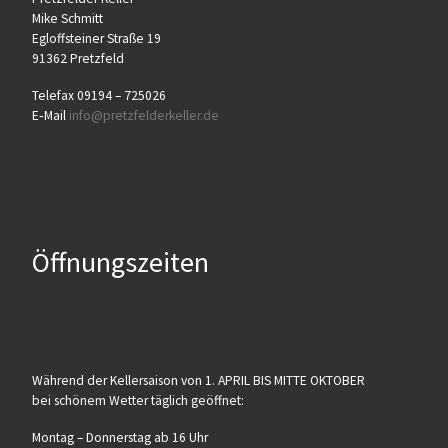
Mike Schmitt
Egloff­stei­ner Stra­ße 19
91362 Pretzfeld
Tele­fax 09194 – 725026
E‑Mail
info@​pretzfelderkeller.​de
Öffnungszeiten
Wäh­rend der Kel­ler­sai­son von 1. APRIL BIS MITTE OKTOBER
bei schö­nem Wet­ter täg­lich geöffnet:
Mon­tag – Don­ners­tag ab 16 Uhr