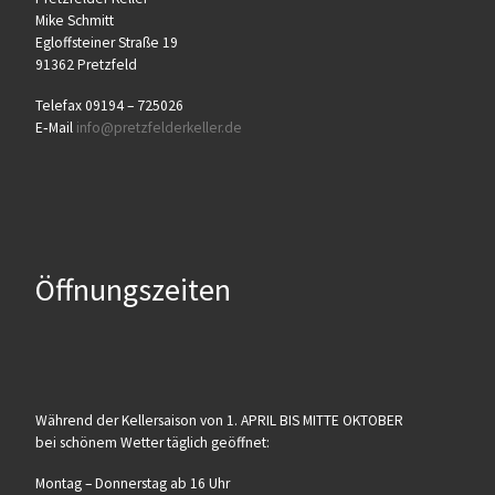
Mike Schmitt
Egloff­stei­ner Stra­ße 19
91362 Pretzfeld
Tele­fax 09194 – 725026
E‑Mail
info@​pretzfelderkeller.​de
Öffnungszeiten
Wäh­rend der Kel­ler­sai­son von 1. APRIL BIS MITTE OKTOBER
bei schö­nem Wet­ter täg­lich geöffnet:
Mon­tag – Don­ners­tag ab 16 Uhr