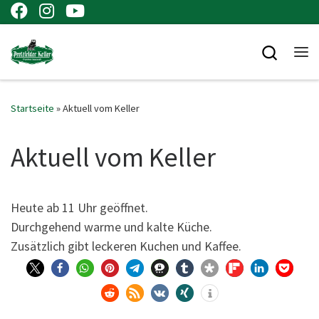
Zum Inhalt springen
Searc
Me
Startseite
»
Aktuell vom Keller
Aktuell vom Keller
Heu­te ab 11 Uhr geöffnet.
Durch­ge­hend war­me und kal­te Küche.
Zusätz­lich gibt lecke­ren Kuchen und Kaffee.