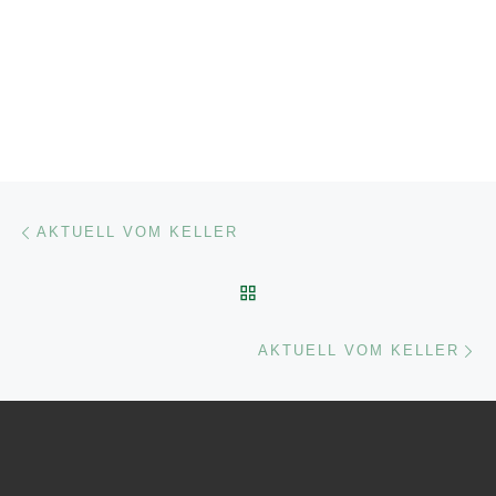
Beitragsnavigation
Vorheriger Beitrag
AKTUELL VOM KELLER
ZURÜCK ZUR BEITRAGSL
Nä
AKTUELL VOM KELLER