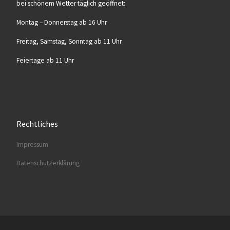
bei schö­nem Wet­ter täg­lich geöffnet:
Mon­tag – Don­ners­tag ab 16 Uhr
Frei­tag, Sams­tag, Sonn­tag ab 11 Uhr
Fei­er­ta­ge ab 11 Uhr
Rechtliches
Impres­sum
Daten­schutz­er­klä­rung