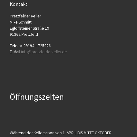
Kontakt
Pretz­fel­der Keller
Mike Schmitt
Egloff­stei­ner Stra­ße 19
91362 Pretzfeld
Tele­fax 09194 – 725026
E‑Mail
info@​pretzfelderkeller.​de
Öffnungszeiten
Wäh­rend der Kel­ler­sai­son von 1. APRIL BIS MITTE OKTOBER