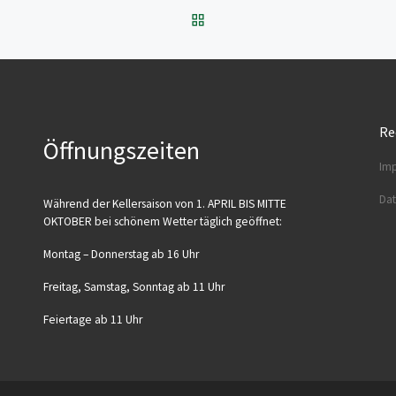
ZURÜCK ZUR BEITRAGSL
Re
Öffnungszeiten
Imp
Dat
Wäh­rend der Kel­ler­sai­son von 1. APRIL BIS MITTE
OKTOBER bei schö­nem Wet­ter täg­lich geöffnet:
Mon­tag – Don­ners­tag ab 16 Uhr
Frei­tag, Sams­tag, Sonn­tag ab 11 Uhr
Fei­er­ta­ge ab 11 Uhr