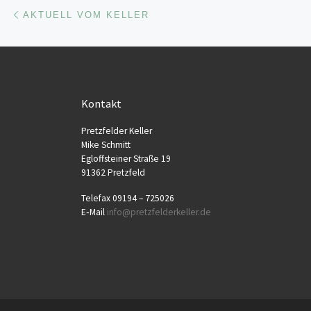
Beitragsnavigation
Vorheriger Beitrag
AKTUELL VOM KELLER
Kontakt
Pretz­fel­der Keller
Mike Schmitt
Egloff­stei­ner Stra­ße 19
91362 Pretzfeld
Tele­fax 09194 – 725026
E‑Mail
info@​pretzfelderkeller.​de