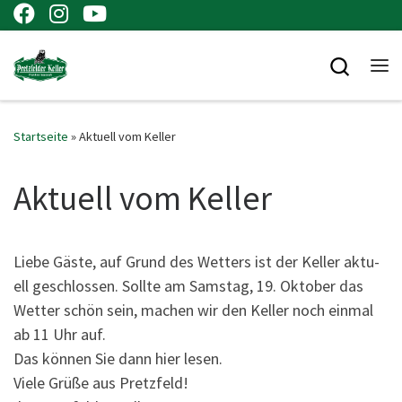
Zum Inhalt springen
Searc
Me
Startseite
»
Aktuell vom Keller
Aktuell vom Keller
Lie­be Gäs­te, auf Grund des Wet­ters ist der Kel­ler aktu­
ell geschlos­sen. Soll­te am Sams­tag, 19. Okto­ber das
Wet­ter schön sein, machen wir den Kel­ler noch ein­mal
ab 11 Uhr auf.
Das kön­nen Sie dann hier lesen.
Vie­le Grü­ße aus Pretzfeld!