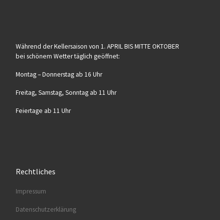
Wäh­rend der Kel­ler­sai­son von 1. APRIL BIS MITTE OKTOBER
bei schö­nem Wet­ter täg­lich geöffnet:
Mon­tag – Don­ners­tag ab 16 Uhr
Frei­tag, Sams­tag, Sonn­tag ab 11 Uhr
Fei­er­ta­ge ab 11 Uhr
Rechtliches
Impres­sum
Daten­schutz­er­klä­rung