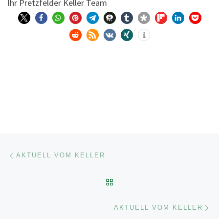
Ihr Pretz­fel­der Kel­ler Team
Beitragsnavigation
Vorheriger Beitrag
AKTUELL VOM KELLER
ZURÜCK ZUR BEITRAGSL
Nä
AKTUELL VOM KELLER