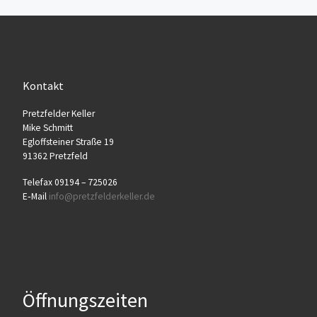
Kontakt
Pretz­fel­der Keller
Mike Schmitt
Egloff­stei­ner Stra­ße 19
91362 Pretzfeld
Tele­fax 09194 – 725026
E‑Mail
info@​pretzfelderkeller.​de
Öffnungszeiten