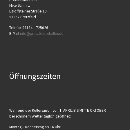
Mike Schmitt
Egloff­stei­ner Stra­ße 19
91362 Pretzfeld
Tele­fax 09194 – 725026
E‑Mail
info@​pretzfelderkeller.​de
Öffnungszeiten
Wäh­rend der Kel­ler­sai­son von 1. APRIL BIS MITTE OKTOBER
bei schö­nem Wet­ter täg­lich geöffnet:
Mon­tag – Don­ners­tag ab 16 Uhr