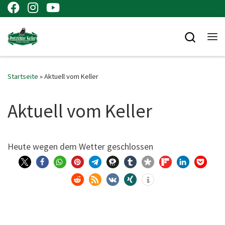
Zum Inhalt springen
Searc
Me
Startseite
»
Aktuell vom Keller
Aktuell vom Keller
Heu­te wegen dem Wet­ter geschlossen