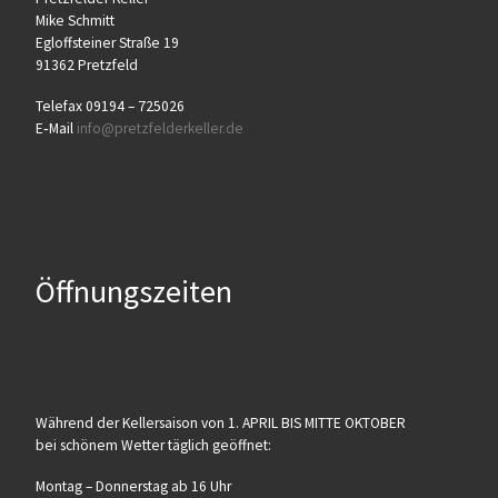
Mike Schmitt
Egloff­stei­ner Stra­ße 19
91362 Pretzfeld
Tele­fax 09194 – 725026
E‑Mail
info@​pretzfelderkeller.​de
Öffnungszeiten
Wäh­rend der Kel­ler­sai­son von 1. APRIL BIS MITTE OKTOBER
bei schö­nem Wet­ter täg­lich geöffnet:
Mon­tag – Don­ners­tag ab 16 Uhr