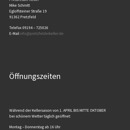
Mike Schmitt
Egloff­stei­ner Stra­ße 19
91362 Pretzfeld
Tele­fax 09194 – 725026
E‑Mail
info@​pretzfelderkeller.​de
Öffnungszeiten
Wäh­rend der Kel­ler­sai­son von 1. APRIL BIS MITTE OKTOBER
bei schö­nem Wet­ter täg­lich geöffnet:
Mon­tag – Don­ners­tag ab 16 Uhr