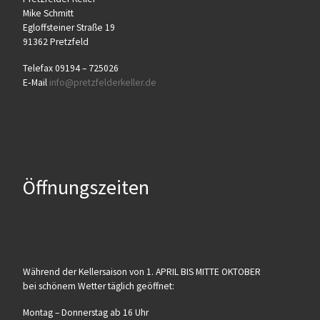
Mike Schmitt
Egloff­stei­ner Stra­ße 19
91362 Pretzfeld
Tele­fax 09194 – 725026
E‑Mail
info@​pretzfelderkeller.​de
Öffnungszeiten
Wäh­rend der Kel­ler­sai­son von 1. APRIL BIS MITTE OKTOBER
bei schö­nem Wet­ter täg­lich geöffnet:
Mon­tag – Don­ners­tag ab 16 Uhr