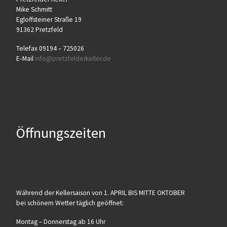
Mike Schmitt
Egloff­stei­ner Stra­ße 19
91362 Pretzfeld
Tele­fax 09194 – 725026
E‑Mail
info@​pretzfelderkeller.​de
Öffnungszeiten
Wäh­rend der Kel­ler­sai­son von 1. APRIL BIS MITTE OKTOBER
bei schö­nem Wet­ter täg­lich geöffnet:
Mon­tag – Don­ners­tag ab 16 Uhr