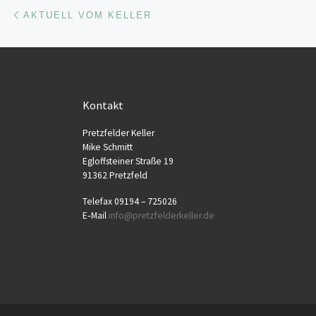
Beitragsnavigation
Vorheriger Beitrag
AKTUELL VOM KELLER
Kontakt
Pretz­fel­der Keller
Mike Schmitt
Egloff­stei­ner Stra­ße 19
91362 Pretzfeld
Tele­fax 09194 – 725026
E‑Mail
info@​pretzfelderkeller.​de