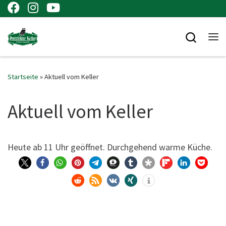
Zum Inhalt springen
Searc
Me
Startseite
»
Aktuell vom Keller
Aktuell vom Keller
Heu­te ab 11 Uhr geöff­net. Durch­ge­hend war­me Küche.