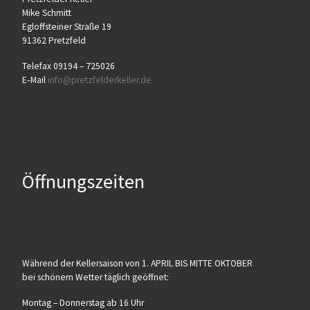
Mike Schmitt
Egloff­stei­ner Stra­ße 19
91362 Pretzfeld
Tele­fax 09194 – 725026
E‑Mail
info@​pretzfelderkeller.​de
Öffnungszeiten
Wäh­rend der Kel­ler­sai­son von 1. APRIL BIS MITTE OKTOBER
bei schö­nem Wet­ter täg­lich geöffnet:
Mon­tag – Don­ners­tag ab 16 Uhr