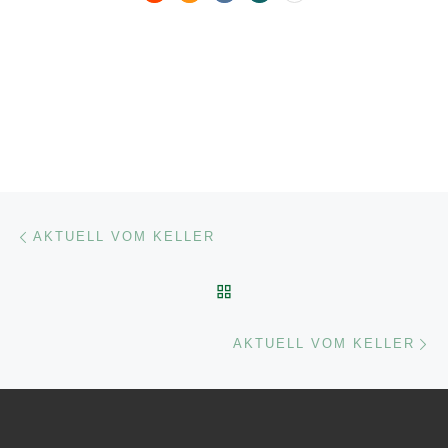
Beitragsnavigation
Vorheriger Beitrag
AKTUELL VOM KELLER
ZURÜCK ZUR BEITRAGSL
Nä
AKTUELL VOM KELLER