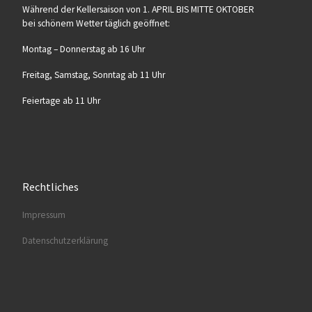
Wäh­rend der Kel­ler­sai­son von 1. APRIL BIS MITTE OKTOBER
bei schö­nem Wet­ter täg­lich geöffnet:
Mon­tag – Don­ners­tag ab 16 Uhr
Frei­tag, Sams­tag, Sonn­tag ab 11 Uhr
Fei­er­ta­ge ab 11 Uhr
Rechtliches
Impres­sum
Daten­schutz­er­klä­rung