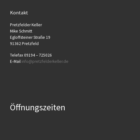
Kontakt
Pretz­fel­der Keller
Mike Schmitt
Egloff­stei­ner Stra­ße 19
91362 Pretzfeld
Tele­fax 09194 – 725026
E‑Mail
info@​pretzfelderkeller.​de
Öffnungszeiten