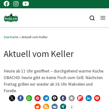
Zum Inhalt springen
Searc
Me
Startseite
»
Aktuell vom Keller
Aktuell vom Keller
Heu­te ab 11 Uhr geöff­net – durch­ge­hend war­me Küche.
OBACHD: heu­te gibt es kei­ne Fisch vom Grill. Nächs­ten
Frei­tag gril­len wir wie­der ab 16 Uhr Makre­len und
Forelle.