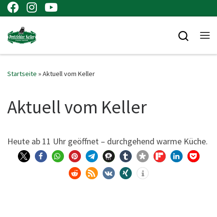
Zum Inhalt springen
Searc
Me
Startseite
»
Aktuell vom Keller
Aktuell vom Keller
Heu­te ab 11 Uhr geöff­net – durch­ge­hend war­me Küche.