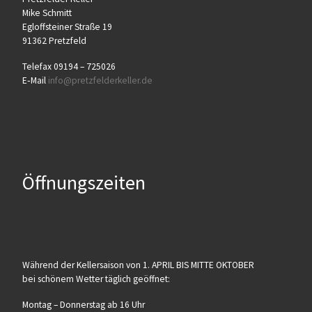
Mike Schmitt
Egloff­stei­ner Stra­ße 19
91362 Pretzfeld
Tele­fax 09194 – 725026
E‑Mail
info@​pretzfelderkeller.​de
Öffnungszeiten
Wäh­rend der Kel­ler­sai­son von 1. APRIL BIS MITTE OKTOBER
bei schö­nem Wet­ter täg­lich geöffnet:
Mon­tag – Don­ners­tag ab 16 Uhr