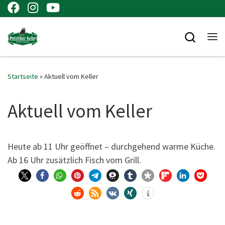
Zum Inhalt springen
Searc
Me
Startseite
»
Aktuell vom Keller
Aktuell vom Keller
Heu­te ab 11 Uhr geöff­net – durch­ge­hend war­me Küche.
Ab 16 Uhr zusätz­lich Fisch vom Grill.