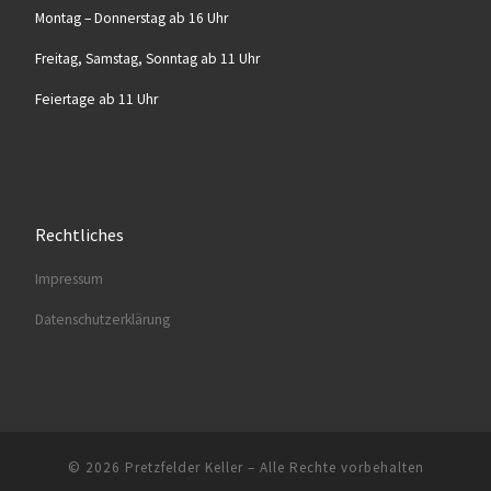
Mon­tag – Don­ners­tag ab 16 Uhr
Frei­tag, Sams­tag, Sonn­tag ab 11 Uhr
Fei­er­ta­ge ab 11 Uhr
Rechtliches
Impres­sum
Daten­schutz­er­klä­rung
© 2026
Pretzfelder Keller
–
Alle Rechte vorbehalten