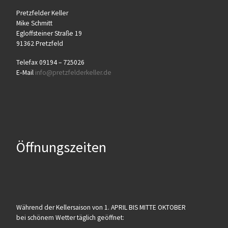
Pretz­fel­der Keller
Mike Schmitt
Egloff­stei­ner Stra­ße 19
91362 Pretzfeld
Tele­fax 09194 – 725026
E‑Mail
info@​pretzfelderkeller.​de
Öffnungszeiten
Wäh­rend der Kel­ler­sai­son von 1. APRIL BIS MITTE OKTOBER
bei schö­nem Wet­ter täg­lich geöffnet: